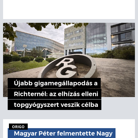
Újabb gigamegállapodás a
Richternél: az elhízás elleni
topgyógyszert veszik célba
ORIGO
Magyar Péter felmentette Nagy