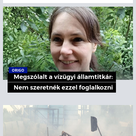
ORIGO
Megszólalt a vízügyi államtitkár:
Nem szeretnék ezzel foglalkozni