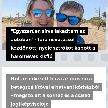
"Egyszerűen sírva fakadtam az
autóban" - fura nevetéssel
kezdődött, nyolc sztrókot kapott a
hároméves kisfiú
Holtan érkezett haza az idős nő a
betegszállítóval a hatvani kórházból
– megszólalt a kórház és a család
jogi képviselője