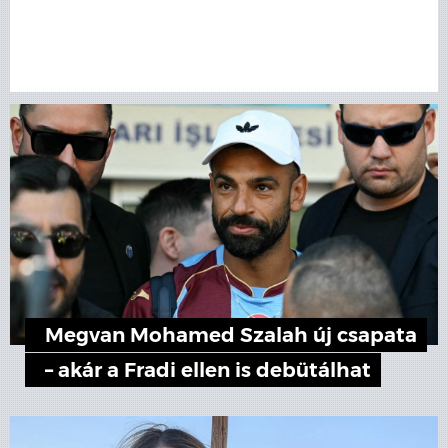
Megvan Mohamed Szalah új csapata
– akár a Fradi ellen is debütálhat