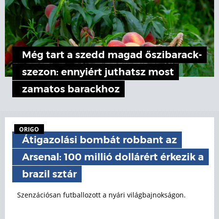
Még tart a szedd magad őszibarack-
szezon: ennyiért juthatsz most
zamatos barackhoz
ORIGO
Átigazolási bombát robbant az
Arsenal: 100 millió dollárért érkezik a
brazil sztár
Szenzációsan futballozott a nyári világbajnokságon.