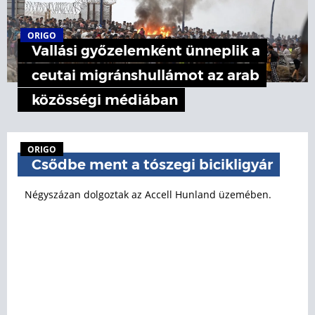
ORIGO
Vallási győzelemként ünneplik a
ceutai migránshullámot az arab
közösségi médiában
ORIGO
Csődbe ment a tószegi bicikligyár
Négyszázan dolgoztak az Accell Hunland üzemében.