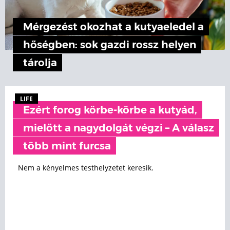
Mérgezést okozhat a kutyaeledel a
hőségben: sok gazdi rossz helyen
tárolja
LIFE
Ezért forog körbe-körbe a kutyád,
mielőtt a nagydolgát végzi – A válasz
több mint furcsa
Nem a kényelmes testhelyzetet keresik.