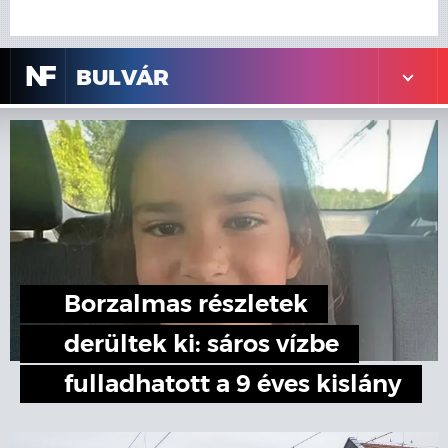
N
F
BULVÁR
Borzalmas részletek
derültek ki: sáros vízbe
fulladhatott a 9 éves kislány