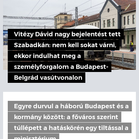
Vitézy Dávid nagy bejelentést tett
Szabadkán: nem kell sokat várni,
ekkor indulhat meg a
személyforgalom a Budapest-
Belgrád vasútvonalon
Egyre durvul a háború Budapest és a
kormány között: a főváros szerint
túllépett a hatáskörén egy tiltással a