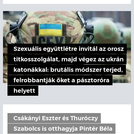
Szexuális együttlétre invitál az orosz
titkosszolgálat, majd végez az ukrán
katonákkal: brutális módszer terjed,
felrobbantják őket a pásztoróra
helyett
Csákányi Eszter és Thuróczy
Szabolcs is otthagyja Pintér Béla