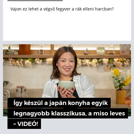
Vajon ez lehet a végső fegyver a rák elleni harcban?
Így készül a japán konyha egyik
legnagyobb klasszikusa, a miso leves
– VIDEÓ!