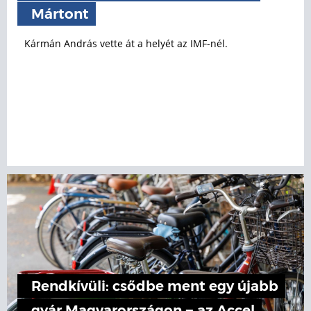
Mártont
Kármán András vette át a helyét az IMF-nél.
Rendkívüli: csődbe ment egy újabb