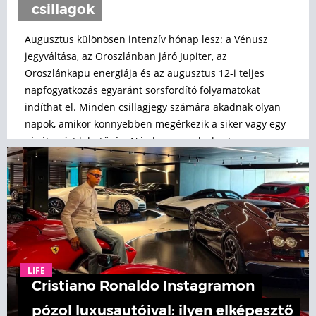
csillagok
Augusztus különösen intenzív hónap lesz: a Vénusz
jegyváltása, az Oroszlánban járó Jupiter, az
Oroszlánkapu energiája és az augusztus 12-i teljes
napfogyatkozás egyaránt sorsfordító folyamatokat
indíthat el. Minden csillagjegy számára akadnak olyan
napok, amikor könnyebben megérkezik a siker vagy egy
régóta várt lehetőség. Nézd meg, melyek a te
augusztusi szerencsenapjaid!
LIFE
Cristiano Ronaldo Instagramon
pózol luxusautóival: ilyen elképesztő