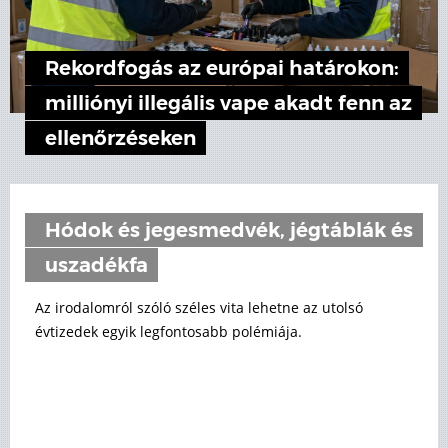
Rekordfogás az európai határokon:
milliónyi illegális vape akadt fenn az
ellenőrzéseken
Hódok és jegesmedvék, jégtáblák és
uszadékfa
Az irodalomról szóló széles vita lehetne az utolsó
évtizedek egyik legfontosabb polémiája.