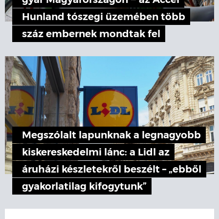
gyár Magyarországon − az Accel
Hunland tószegi üzemében több
száz embernek mondtak fel
Megszólalt lapunknak a legnagyobb
kiskereskedelmi lánc: a Lidl az
áruházi készletekről beszélt – „ebből
gyakorlatilag kifogytunk”