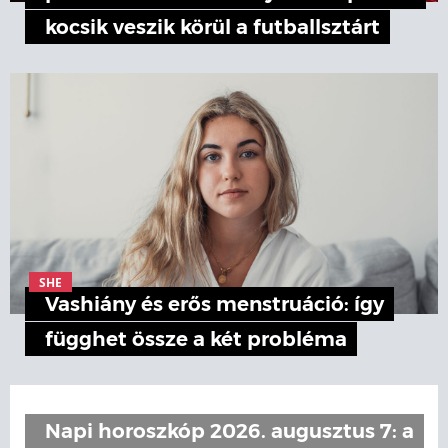
kocsik veszik körül a futballsztárt
SHE
Vashiány és erős menstruáció: így
függhet össze a két probléma
Napi horoszkóp 2026. augusztus 7: a