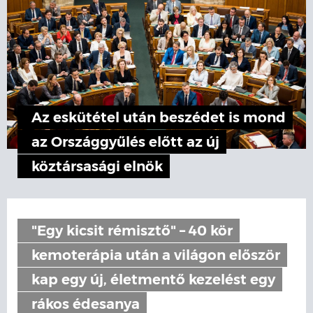
Az eskütétel után beszédet is mond
az Országgyűlés előtt az új
köztársasági elnök
"Egy kicsit rémisztő" – 40 kör
kemoterápia után a világon először
kap egy új, életmentő kezelést egy
rákos édesanya