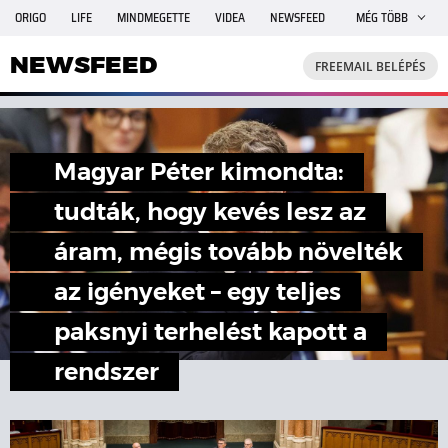
ORIGO
LIFE
MINDMEGETTE
VIDEA
NEWSFEED
MÉG TÖBB
FREEMAIL
TRAVELO
GPHÍREK
SHE
RANDI
NEWSFEED
FREEMAIL BELÉPÉS
INGATLANBAZÁR
JÁTÉK
Magyar Péter kimondta:
tudták, hogy kevés lesz az
áram, mégis tovább növelték
az igényeket – egy teljes
paksnyi terhelést kapott a
rendszer