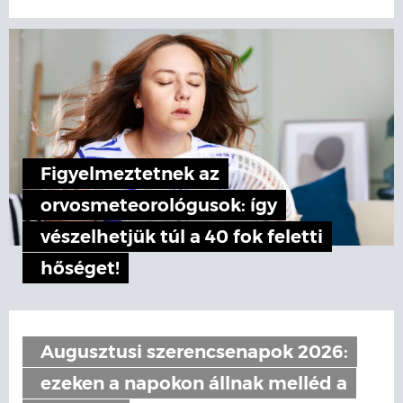
Figyelmeztetnek az
orvosmeteorológusok: így
vészelhetjük túl a 40 fok feletti
hőséget!
Augusztusi szerencsenapok 2026:
ezeken a napokon állnak melléd a