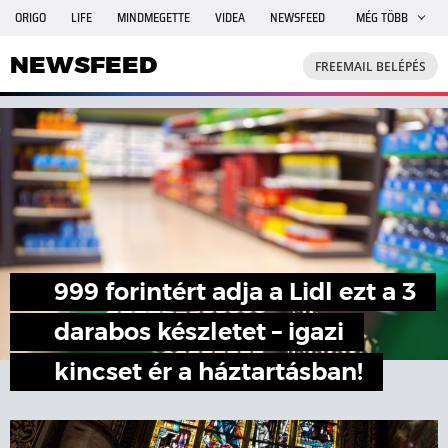
ORIGO
LIFE
MINDMEGETTE
VIDEA
NEWSFEED
MÉG TÖBB
FREEMAIL
TRAVELO
GPHÍREK
SHE
RANDI
NEWSFEED
FREEMAIL BELÉPÉS
INGATLANBAZÁR
JÁTÉK
999 forintért adja a Lidl ezt a 3
darabos készletet – igazi
kincset ér a háztartásban!