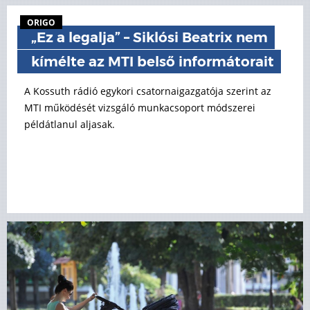
ORIGO
„Ez a legalja” – Siklósi Beatrix nem
kímélte az MTI belső informátorait
A Kossuth rádió egykori csatornaigazgatója szerint az
MTI működését vizsgáló munkacsoport módszerei
példátlanul aljasak.