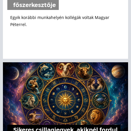
főszerkesztője
Egyik korábbi munkahelyén kollégák voltak Magyar
Péterrel.
Sikeres csillagjegyek, akiknél fordul