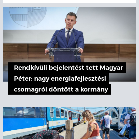
Rendkívüli bejelentést tett Magyar
Péter: nagy energiafejlesztési
csomagról döntött a kormány