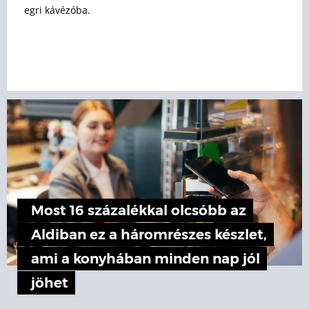
egri kávézóba.
Most 16 százalékkal olcsóbb az
Aldiban ez a háromrészes készlet,
ami a konyhában minden nap jól
jöhet