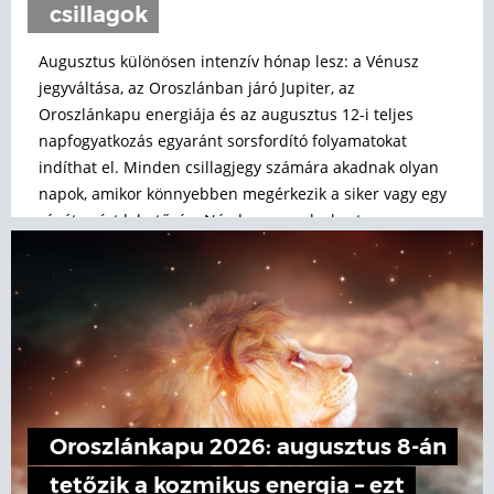
csillagok
Augusztus különösen intenzív hónap lesz: a Vénusz
jegyváltása, az Oroszlánban járó Jupiter, az
Oroszlánkapu energiája és az augusztus 12-i teljes
napfogyatkozás egyaránt sorsfordító folyamatokat
indíthat el. Minden csillagjegy számára akadnak olyan
napok, amikor könnyebben megérkezik a siker vagy egy
régóta várt lehetőség. Nézd meg, melyek a te
augusztusi szerencsenapjaid!
Oroszlánkapu 2026: augusztus 8-án
tetőzik a kozmikus energia – ezt