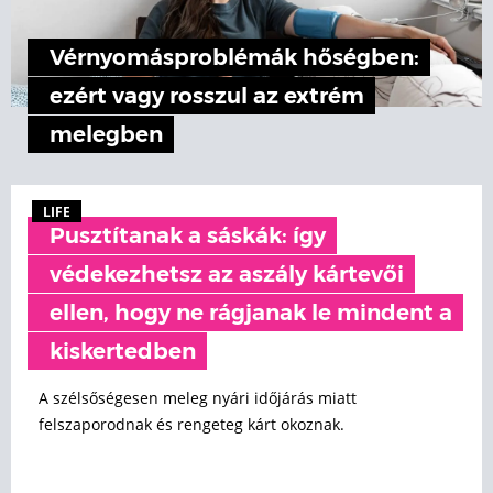
Vérnyomásproblémák hőségben:
ezért vagy rosszul az extrém
melegben
LIFE
Pusztítanak a sáskák: így
védekezhetsz az aszály kártevői
ellen, hogy ne rágjanak le mindent a
kiskertedben
A szélsőségesen meleg nyári időjárás miatt
felszaporodnak és rengeteg kárt okoznak.