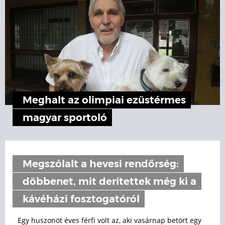
Meghalt az olimpiai ezüstérmes
magyar sportoló
Megszólalt a hevesi rendőrség:
döbbenet, mit derítettek még ki a
kávéházi fosztogatóról
Egy huszonöt éves férfi volt az, aki vasárnap betört egy