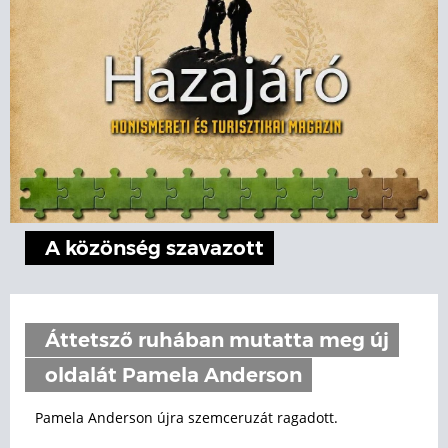
A közönség szavazott
Áttetsző ruhában mutatta meg új
oldalát Pamela Anderson
Pamela Anderson újra szemceruzát ragadott.