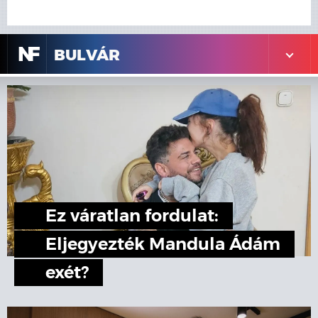
N
F
BULVÁR
Ez váratlan fordulat:
Eljegyezték Mandula Ádám
exét?