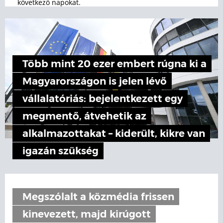
következő napokat.
Több mint 20 ezer embert rúgna ki a
Magyarországon is jelen lévő
vállalatóriás: bejelentkezett egy
megmentő, átvehetik az
alkalmazottakat – kiderült, kikre van
igazán szükség
Megszólalt a közmédia frissen
kinevezett, majd kirúgott