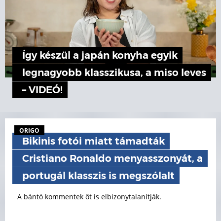
Így készül a japán konyha egyik
legnagyobb klasszikusa, a miso leves
– VIDEÓ!
ORIGO
Bikinis fotói miatt támadták
Cristiano Ronaldo menyasszonyát, a
portugál klasszis is megszólalt
A bántó kommentek őt is elbizonytalanítják.