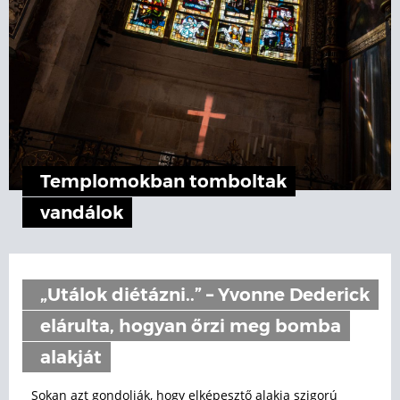
Templomokban tomboltak
vandálok
„Utálok diétázni..” – Yvonne Dederick
elárulta, hogyan őrzi meg bomba
alakját
Sokan azt gondolják, hogy elképesztő alakja szigorú