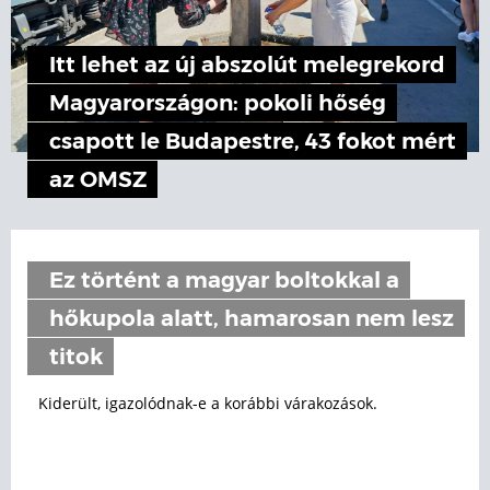
Itt lehet az új abszolút melegrekord
Magyarországon: pokoli hőség
csapott le Budapestre, 43 fokot mért
az OMSZ
Ez történt a magyar boltokkal a
hőkupola alatt, hamarosan nem lesz
titok
Kiderült, igazolódnak-e a korábbi várakozások.