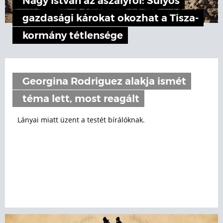
Nagy István az aszályról: Súlyos
gazdasági károkat okozhat a Tisza-
kormány tétlensége
Georgina Rodriguez alakja ismét
téma lett, most reagált
Lányai miatt üzent a testét bírálóknak.