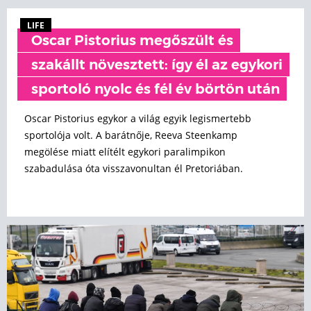
LIFE
Oscar Pistorius megőszült és
szakállt növesztett: így él az egykori
sportoló nyolc és fél év börtön után
Oscar Pistorius egykor a világ egyik legismertebb
sportolója volt. A barátnője, Reeva Steenkamp
megölése miatt elítélt egykori paralimpikon
szabadulása óta visszavonultan él Pretoriában.