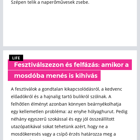
Szépen telik a naperőművesek zsebe.
LIFE
Fesztiválszezon és felfázás: amikor a
mosdóba menés is kihívás
A fesztiválok a gondtalan kikapcsolódásról, a kedvenc
előadókról és a hajnalig tartó bulikról szólnak. A
felhőtlen élményt azonban könnyen beárnyékolhatja
egy kellemetlen probléma: az enyhe hólyaghurut. Pedig
néhány egyszerű szokással és egy jól összeállított
utazópatikával sokat tehetünk azért, hogy ne a
mosdókeresés vagy a csípő érzés határozza meg a