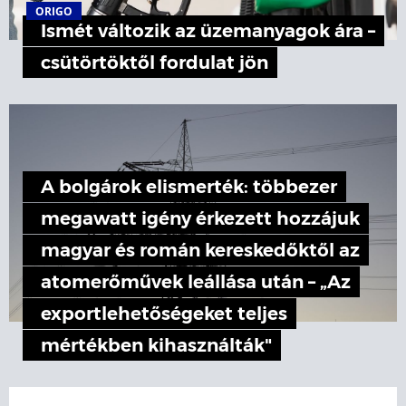
ORIGO
Ismét változik az üzemanyagok ára –
csütörtöktől fordulat jön
A bolgárok elismerték: többezer
megawatt igény érkezett hozzájuk
magyar és román kereskedőktől az
atomerőművek leállása után – „Az
exportlehetőségeket teljes
mértékben kihasználták"