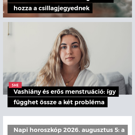
hozza a csillagjegyednek
SHE
Vashiány és erős menstruáció: így
függhet össze a két probléma
Napi horoszkóp 2026. augusztus 5: a