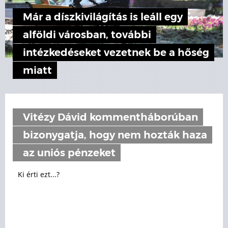
Már a díszkivilágítás is leáll egy
alföldi városban, további
intézkedéseket vezetnek be a hőség
miatt
Vitézy Dávid kommentháborúban
bizonygatja, hogy nem hozták haza
az uniós pénzeket
Ki érti ezt...?